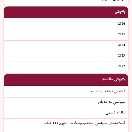
يىلى
2026
2025
2024
2023
2022
يېڭى ماقالىلەر
ئەدەبىي تەنقىد ھەققىدە
سىياسىي مەزھەبلەر
ماقالە ئىسمى
ئىسلامدىكى سىياسىي مەزھەبلەرنىڭ خاراكتېرى (1) شىئ…