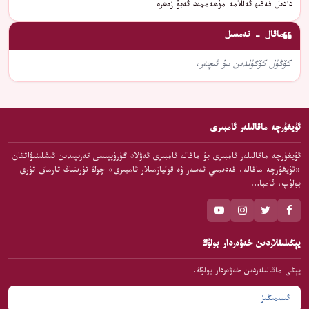
دادىل فەقىھ ئەللامە مۇھەممەد ئەبۇ زەھرە
ماقال - تەمسىل
كۆڭۈل كۆڭۈلدىن سۇ ئىچەر،
ئۇيغۇرچە ماقالىلەر ئامبىرى
ئۇيغۇرچە ماقالىلەر ئامبىرى بۇ ماقالە ئامبىرى ئەۋلاد گۇرۇپپىسى تەرىپىدىن ئىشلىنىۋاتقان
«ئۇيغۇرچە ماقالە، قەدىمىي ئەسەر ۋە قوليازمىلار ئامبىرى» چوڭ تۈرىنىڭ تارماق تۈرى
بولۇپ، ئامبا…
يېڭىلىقلاردىن خەۋەردار بولۇڭ
يېڭى ماقالىلەردىن خەۋەردار بولۇڭ.