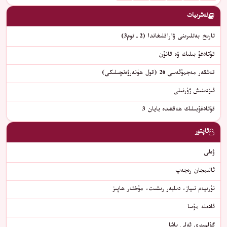
نەشرىيات
تارىخ بەتلىرىنى ۋاراقلىغاندا (2-توم3)
قۇتادغۇ بىلىك ۋە قانۇن
قەشقەر مەجمۇئەسى 26 (قول ھۈنەرۋەنچىلىكى)
ئىزدىنىش ژۇرنىلى
قۇتادغۇبىلىك ھەققىدە بايان 3
ئاپتور
ۋەلى
ئالىمجان رەجەپ
نۇرىيەم نىياز، دىلبەر رىشىت، مۇختەر ھاپىز
ئادىلە مۇسا
گۈلمېھرى ئەلى پاشا