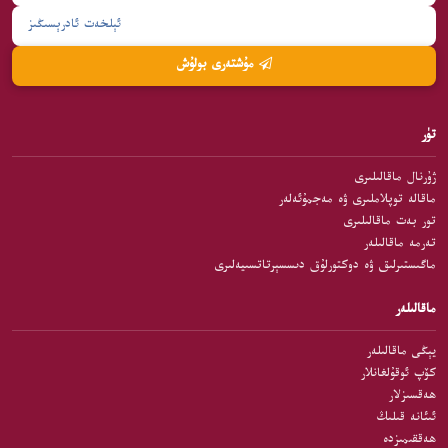
مۇشتەرى بولۇش
تۈر
ژۇرنال ماقالىلىرى
ماقالە توپلاملىرى ۋە مەجمۇئەلەر
تور بەت ماقالىلىرى
تەرمە ماقالىلەر
ماگىستىرلىق ۋە دوكتورلۇق دىسسېرتاتسىيەلىرى
ماقالىلەر
يېڭى ماقالىلەر
كۆپ ئوقۇلغانلار
ھەقسىزلار
ئىئانە قىلىڭ
ھەققىمىزدە