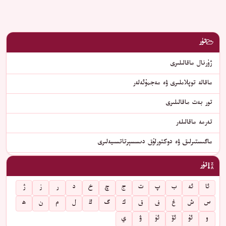
تۈر
ژۇرنال ماقالىلىرى
ماقالە توپلاملىرى ۋە مەجمۇئەلەر
تور بەت ماقالىلىرى
تەرمە ماقالىلەر
ماگىستىرلىق ۋە دوكتورلۇق دىسسېرتاتسىيەلىرى
تۈر
ئا
ئە
ب
پ
ت
ج
چ
خ
د
ر
ز
ژ
س
ش
غ
ف
ق
ك
گ
ڭ
ل
م
ن
ھ
و
ئۇ
ئۆ
ئۈ
ۋ
ي