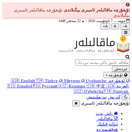
ئۇيغۇرچە ماقالىلەر ئامبىرى يېڭىلاندى
ئۇيغۇرچە ماقالىلەر ئامبىرى
يېڭىلاندى
جۈمە — 7 ئاۋغۇست 2026 | ھ 22 سەفەر 1448
A+
A
A−
ئىزدەش
ئۇيغۇرچە
ئۇيغۇرچە
Uyghurche
Уйғурчә
Türkçe
🇹🇷
English
🇬🇧
العربية
🇸🇦
中文
🇨🇳
Қазақша
🇰🇿
Русский
🇷🇺
Español
🇪🇸
🇺🇿
O'zbekcha
🇫🇷
Français
كىرىش
تىزىملىتىش
ئۇيغۇرچە ماقالىلەر ئامبىرى
باش بەت
ماقالىلەر
ئىئانە قىلىڭ
ھەققىمىزدە