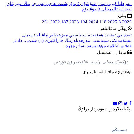
مەرھابا كېرىم
تيەن شۇشۈن
ئابدۇرېشىت ھاجى
پەن جژ پىڭ
مېھرىئاي
نىجات، ئالىمجان ئابدۇقېيۇم
يىلى
261
2022
187
2023
194
2024
118
2025
3
2026
يېڭى ماقالىلەر
ئەدەبىي تەنقىد ھەققىدە
سىياسىي مەزھەبلەر
ماقالە ئىسمى
ئىسلامدىكى سىياسىي مەزھەبلەرنىڭ خاراكتېرى (1) شىئ…
دادىل
فەقىھ ئەللامە مۇھەممەد ئەبۇ زەھرە
ماقال - تەمسىل
تۆگىنىڭ مەيلى بولسا، يانتاققا بويۇن ئۇزىتار.
ئۇيغۇرچە ماقالىلەر ئامبىرى
ئۇيغۇرچە ماقالىلەر ئامبىرى بۇ ماقالە ئامبىرى ئەۋلاد گۇرۇپپىسى تەرىپىدىن
ئىشلىنىۋاتقان «ئۇيغۇرچە ماقالە، قەدىمىي ئەسەر ۋە قوليازمىلار ئامبىرى» چوڭ
تۈرىنىڭ تارماق تۈرى بولۇپ، ئامبا…
يېڭىلىقلاردىن خەۋەردار بولۇڭ
يېڭى ماقالىلەردىن خەۋەردار بولۇڭ.