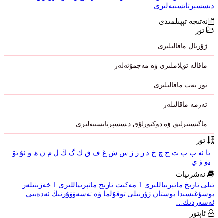
دىسسېرتاتسىيەلىرى
نەتىجە تېپىلمىدى
تۈر
ژۇرنال ماقالىلىرى
ماقالە توپلاملىرى ۋە مەجمۇئەلەر
تور بەت ماقالىلىرى
تەرمە ماقالىلەر
ماگىستىرلىق ۋە دوكتورلۇق دىسسېرتاتسىيەلىرى
تۈر
ئا
ئە
ب
پ
ت
ج
چ
خ
د
ر
ز
ژ
س
ش
غ
ف
ق
ك
گ
ڭ
ل
م
ن
ھ
و
ئۇ
ئۆ
ئۈ
ۋ
ي
نەشرىيات
ئىلى تارىخ ماتېرىياللىرى 1
مەكىت تارىخ ماتېرىياللىرى 1
خەزىنىلەر
بوسۇغىسىدا
بوستان ژۇرنىلى
توقۇلما ۋە تەسەۋۋۇرنىڭ ئەدەبىي
ئەسەردىك…
ئاپتور