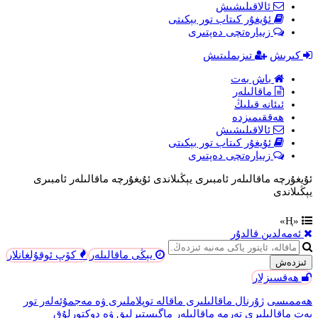
ئالاقىلىشىش
ئۇيغۇر كىتاب تور بېكىتى
زىيارەتچى دەپتىرى
كىرىش
تىزىملىتىش
باش بەت
ماقالىلەر
ئىئانە قىلىڭ
ھەققىمىزدە
ئالاقىلىشىش
ئۇيغۇر كىتاب تور بېكىتى
زىيارەتچى دەپتىرى
ئۇيغۇرچە ماقالىلەر ئامبىرى يېڭىلاندى
ئۇيغۇرچە ماقالىلەر ئامبىرى
يېڭىلاندى
«Ң»
ئەمەلدىن قالدۇر
يېڭى ماقالىلەر
كۆپ ئوقۇلغانلار
ئىزدەش
ھەقسىزلار
ھەممىسى
ژۇرنال ماقالىلىرى
ماقالە توپلاملىرى ۋە مەجمۇئەلەر
تور
بەت ماقالىلىرى
تەرمە ماقالىلەر
ماگىستىرلىق ۋە دوكتورلۇق