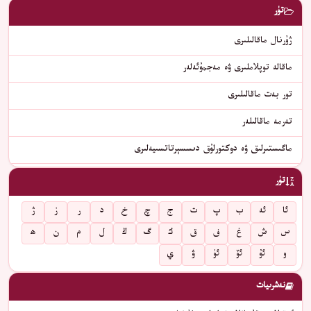
تۈر
ژۇرنال ماقالىلىرى
ماقالە توپلاملىرى ۋە مەجمۇئەلەر
تور بەت ماقالىلىرى
تەرمە ماقالىلەر
ماگىستىرلىق ۋە دوكتورلۇق دىسسېرتاتسىيەلىرى
تۈر
ئا
ئە
ب
پ
ت
ج
چ
خ
د
ر
ز
ژ
س
ش
غ
ف
ق
ك
گ
ڭ
ل
م
ن
ھ
و
ئۇ
ئۆ
ئۈ
ۋ
ي
نەشرىيات