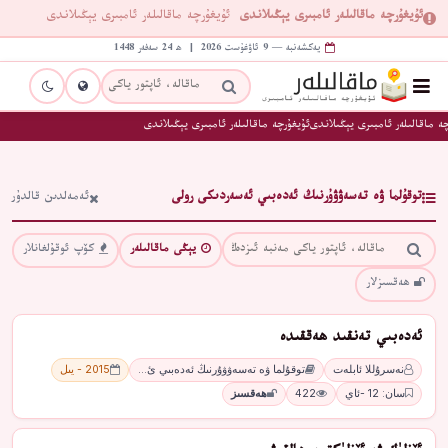
ئۇيغۇرچە ماقالىلەر ئامبىرى يېڭىلاندى
ئۇيغۇرچە ماقالىلەر ئامبىرى يېڭىلاندى
يەكشەنبە — 9 ئاۋغۇست 2026 | ھ 24 سەفەر 1448
ە ماقالىلەر ئامبىرى يېڭىلاندى
ئۇيغۇرچە ماقالىلەر ئامبىرى يېڭىلاندى
توقۇلما ۋە تەسەۋۋۇرنىڭ ئەدەبىي ئەسەردىكى رولى
ئەمەلدىن قالدۇر
يېڭى ماقالىلەر
كۆپ ئوقۇلغانلار
ھەقسىزلار
ئەدەبىي تەنقىد ھەققىدە
نەسرۇللا ئابلەت
توقۇلما ۋە تەسەۋۋۇرنىڭ ئەدەبىي ئ…
2015 - يىل
سان: 12 -ئاي
422
ھەقسىز