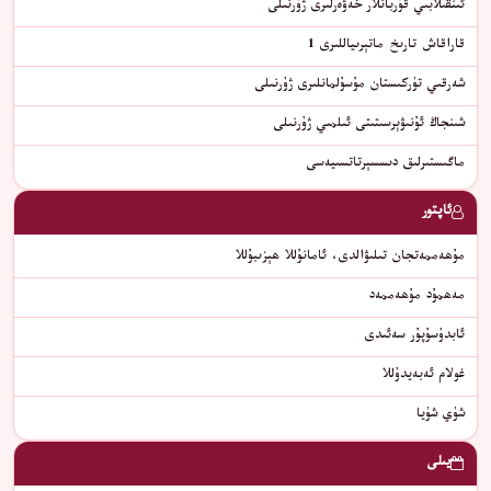
ئىنقىلابىي قۇربانلار خەۋەرلىرى ژۇرنىلى
قاراقاش تارىخ ماتېرىياللىرى 1
شەرقىي تۈركىستان مۇسۇلمانلىرى ژۇرنىلى
شىنجاڭ ئۇنىۋېرسىتىتى ئىلمىي ژۇرنىلى
ماگىستىرلىق دىسسېرتاتسىيەسى
ئاپتور
مۇھەممەتجان تىلىۋالدى، ئامانۇللا ھېزىبۇللا
مەھمۇد مۇھەممەد
ئابدۇسۇپۇر سەئىدى
غولام ئەبەيدۇللا
شۈي شۈيا
يىلى