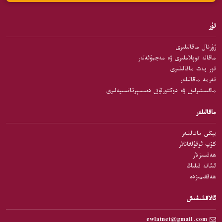
تۈر
ژۇرنال ماقالىلىرى
ماقالە توپلاملىرى ۋە مەجمۇئەلەر
تور بەت ماقالىلىرى
تەرمە ماقالىلەر
ماگىستىرلىق ۋە دوكتورلۇق دىسسېرتاتسىيەلىرى
ماقالىلەر
يېڭى ماقالىلەر
كۆپ ئوقۇلغانلار
ھەقسىزلار
ئىئانە قىلىڭ
ھەققىمىزدە
ئالاقىلىشىش
ewlatnet@gmail.com