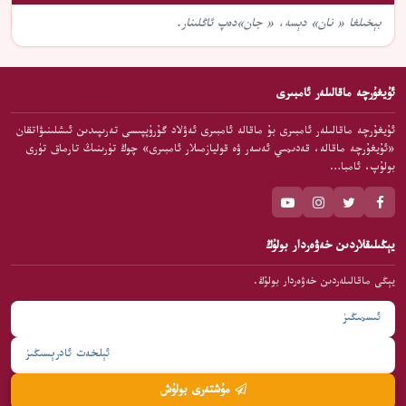
بېخىلغا « نان» دېسە، « جان»دەپ ئاڭلىنار.
ئۇيغۇرچە ماقالىلەر ئامبىرى
ئۇيغۇرچە ماقالىلەر ئامبىرى بۇ ماقالە ئامبىرى ئەۋلاد گۇرۇپپىسى تەرىپىدىن ئىشلىنىۋاتقان
«ئۇيغۇرچە ماقالە، قەدىمىي ئەسەر ۋە قوليازمىلار ئامبىرى» چوڭ تۈرىنىڭ تارماق تۈرى
بولۇپ، ئامبا…
يېڭىلىقلاردىن خەۋەردار بولۇڭ
يېڭى ماقالىلەردىن خەۋەردار بولۇڭ.
مۇشتەرى بولۇش