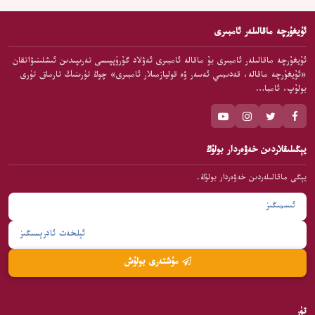
ئۇيغۇرچە ماقالىلەر ئامبىرى
ئۇيغۇرچە ماقالىلەر ئامبىرى بۇ ماقالە ئامبىرى ئەۋلاد گۇرۇپپىسى تەرىپىدىن ئىشلىنىۋاتقان
«ئۇيغۇرچە ماقالە، قەدىمىي ئەسەر ۋە قوليازمىلار ئامبىرى» چوڭ تۈرىنىڭ تارماق تۈرى
بولۇپ، ئامبا…
يېڭىلىقلاردىن خەۋەردار بولۇڭ
يېڭى ماقالىلەردىن خەۋەردار بولۇڭ.
مۇشتەرى بولۇش
تۈر