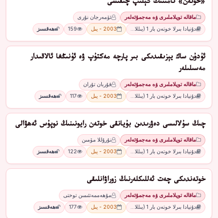
«خوتەن» نامىنىڭ كېلىپ چىقىشى
ماقالە توپلاملىرى ۋە مەجمۇئەلەر
ئۆمەرجان نۇرى
دۇنيادا بىرلا خوتەن بار 1 (يىللا…
2003 - يىل
159
ھەقسىز
ئۇدۇن ساك يېزىقىدىكى بىر پارچە مەكتۇپ ۋە ئۇنىڭغا ئالاقىدار
مەسىلىلەر
ماقالە توپلاملىرى ۋە مەجمۇئەلەر
قۇربان تۇران
دۇنيادا بىرلا خوتەن بار 1 (يىللا…
2003 - يىل
117
ھەقسىز
چىڭ سۇلالىسى دەۋرىدىن بۇيانقى خوتەن رايونىنىڭ نوپۇس ئەھۋالى
ماقالە توپلاملىرى ۋە مەجمۇئەلەر
نۇرۇللا مۆمىن
دۇنيادا بىرلا خوتەن بار 1 (يىللا…
2003 - يىل
122
ھەقسىز
خوتەندىكى چەت ئەللىكلەرنىڭ زوراۋانلىقى
ماقالە توپلاملىرى ۋە مەجمۇئەلەر
مۇھەممەتئىمىن توختى
دۇنيادا بىرلا خوتەن بار 1 (يىللا…
2003 - يىل
177
ھەقسىز