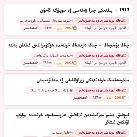
1913 - يىلدىكى چىرا ۋەقەسى ۋە سۈپۈرگە ئاخۇن
ماقالە توپلاملىرى ۋە مەجمۇئەلەر
مۇھەممەتجان ئىسمائىل، ئاۋۇت قارىم
دۇنيادا بىرلا خوتەن بار 1 (يىللا…
2003 - يىل
174
ھەقسىز
چىڭ يۈەنچىڭ - چىڭ دارىننىڭ خوتەندە ھۆكۈمرانلىق قىلغان يەتتە
ماقالە توپلاملىرى ۋە مەجمۇئەلەر
مەمەت ئابدۇللا بەگ ھاجى
دۇنيادا بىرلا خوتەن بار 1 (يىللا…
2003 - يىل
172
ھەقسىز
ماخوسەننىڭ خوتەندىكى زوراۋانلىقى ۋە مەغلۇبىيىتى
ماقالە توپلاملىرى ۋە مەجمۇئەلەر
دۇنيادا بىرلا خوتەن بار 1 (يىللا…
2003 - يىل
127
ھەقسىز
تېچلىق بىتىم مەزگىلىدىن ئازادلىق ھارپىسىغىچە خوتەندە بولۇپ
ئۆتكەن ئىشلار
ماقالە توپلاملىرى ۋە مەجمۇئەلەر
جاپپار ئەمەت