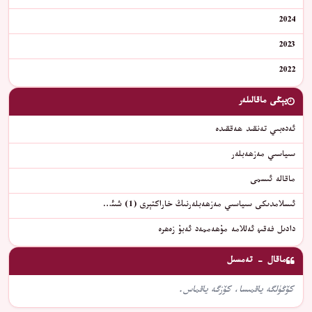
2024
2023
2022
يېڭى ماقالىلەر
ئەدەبىي تەنقىد ھەققىدە
سىياسىي مەزھەبلەر
ماقالە ئىسمى
ئىسلامدىكى سىياسىي مەزھەبلەرنىڭ خاراكتېرى (1) شىئ…
دادىل فەقىھ ئەللامە مۇھەممەد ئەبۇ زەھرە
ماقال - تەمسىل
كۆڭۈلگە ياقمىسا، كۆزگە ياقماس.