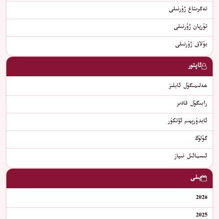
تەڭرىتاغ ژۇرنىلى
تۇرپان ژۇرنىلى
بۇلاق ژۇرنىلى
ئاپتور
ھەلىمىگۈل ئابلىز
رابىگۈل قادىر
ئابدۇرېھىم ئۆتكۈر
گۇلۇڭ
ئىسمائىل نىياز
يىلى
2026
2025