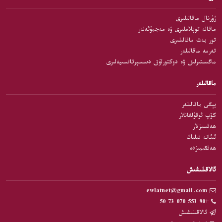
ژۇرنال ماقالىلىرى
ماقالە توپلاملىرى ۋە مەجمۇئەلەر
تور بەت ماقالىلىرى
تەرمە ماقالىلەر
ماگىستىرلىق ۋە دوكتورلۇق دىسسېرتاتسىيەلىرى
ماقالىلەر
يېڭى ماقالىلەر
كۆپ ئوقۇلغانلار
ھەقسىزلار
ئىئانە قىلىڭ
ھەققىمىزدە
ئالاقىلىشىش
ewlatnet@gmail.com
+90 553 070 73 50
ئالاقىلىشىش