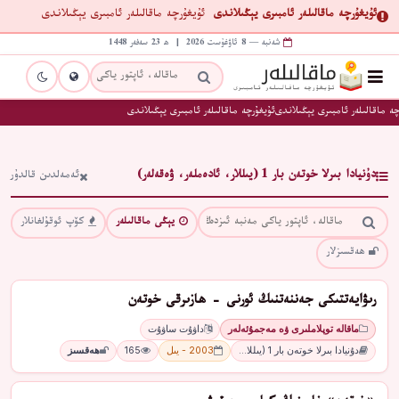
ئۇيغۇرچە ماقالىلەر ئامبىرى يېڭىلاندى
ئۇيغۇرچە ماقالىلەر ئامبىرى يېڭىلاندى
شەنبە — 8 ئاۋغۇست 2026 | ھ 23 سەفەر 1448
ە ماقالىلەر ئامبىرى يېڭىلاندى
ئۇيغۇرچە ماقالىلەر ئامبىرى يېڭىلاندى
دۇنيادا بىرلا خوتەن بار 1 (يىللار، ئادەملەر، ۋەقەلەر)
ئەمەلدىن قالدۇر
يېڭى ماقالىلەر
كۆپ ئوقۇلغانلار
ھەقسىزلار
رىۋايەتتىكى جەننەتنىڭ ئورنى - ھازىرقى خوتەن
ماقالە توپلاملىرى ۋە مەجمۇئەلەر
داۋۇت ساۋۇت
دۇنيادا بىرلا خوتەن بار 1 (يىللا…
2003 - يىل
165
ھەقسىز