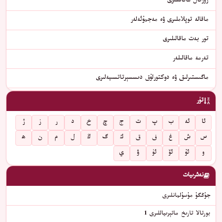
ژۇرنال ماقالىلىرى
ماقالە توپلاملىرى ۋە مەجمۇئەلەر
تور بەت ماقالىلىرى
تەرمە ماقالىلەر
ماگىستىرلىق ۋە دوكتورلۇق دىسسېرتاتسىيەلىرى
تۈر
ئا
ئە
ب
پ
ت
ج
چ
خ
د
ر
ز
ژ
س
ش
غ
ف
ق
ك
گ
ڭ
ل
م
ن
ھ
و
ئۇ
ئۆ
ئۈ
ۋ
ي
نەشرىيات
جۇڭگۇ مۇسۇلمانلىرى
بورتالا تارىخ ماتېرىياللىرى 1