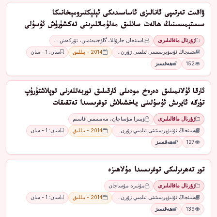
ۋاقىت تەرتىپى ئانالىزى ئاساسىدىكى ئېلېكتىرومېخانىكا
سىستېمىسىنىڭ ھالەت سانلىق مەلۇماتلىرىنى تەكشۈرۈش ئۇسۇلى
ژۇرنال ماقالىلىرى
ياسىنجان جارۇللا، گاۋجىيەنمىن، ئۆركەش …
شىنجاڭ ئۇنىۋېرسىتىتى ئىلمىي ژۇرن…
2014 - يىللىق
سان: 1 - سان
152
ھەقسىز
ئارقا ئۇلانمىلىق دەرەخ مودىلى ئارقىلىق توربەتلەرنى توپلاشتۇرۇپ
تۈرگە ئايرىش ئۇسۇلىنى ياخشىلاش توغرىسىدا تەتقىقات
ژۇرنال ماقالىلىرى
ۋېنىرا مۇساجان، مەمىتىمىن قاسىم
شىنجاڭ ئۇنىۋېرسىتىتى ئىلمىي ژۇرن…
2014 - يىللىق
سان: 1 - سان
127
ھەقسىز
تور تەھرىرلىكى توغرىسىدا مۇلاھىزە
ژۇرنال ماقالىلىرى
مۇنىرە مۇساجان
شىنجاڭ ئۇنىۋېرسىتىتى ئىلمىي ژۇرن…
2014 - يىللىق
سان: 1 - سان
139
ھەقسىز