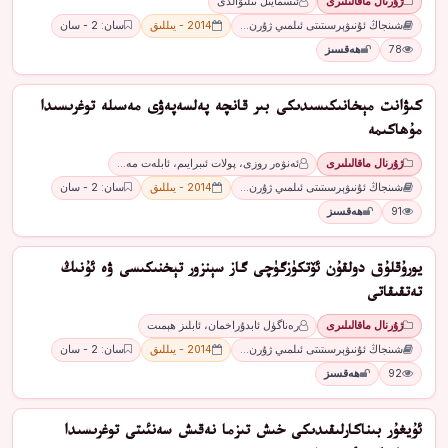
ژۇرنال ماقالىلىرى
ئىسمايىل تىلىۋالدى
شىنجاڭ ئۇنىۋېرسىتىتى ئىلمىي ژۇرن…
2014 - يىللىق
سان: 2 - سان
78
ھەقسىز
كىۋانت مېخانىكىسىدىكى بىر قانچە پەلسەپەۋى مەسىلە توغرىسىدا
مۇھاكىمە
ژۇرنال ماقالىلىرى
ئەنۋەر روزى، پولات ئىبرايىم، ئابلەت مە…
شىنجاڭ ئۇنىۋېرسىتىتى ئىلمىي ژۇرن…
2014 - يىللىق
سان: 2 - سان
91
ھەقسىز
يورۇقلۇق دولقۇن ئۆتكۈزگۈچى گاز سېنزور تېخنىكىسى ۋە ئۇنىڭ
تەتقىقاتى
ژۇرنال ماقالىلىرى
رەناگۈل ئابدۇراخمان، ئابلىز ھېمىت
شىنجاڭ ئۇنىۋېرسىتىتى ئىلمىي ژۇرن…
2014 - يىللىق
سان: 2 - سان
92
ھەقسىز
ئۇيغۇر بىناكارلىقىدىكى خىش تىزما نەقىش سەنئىتى توغرىسىدا