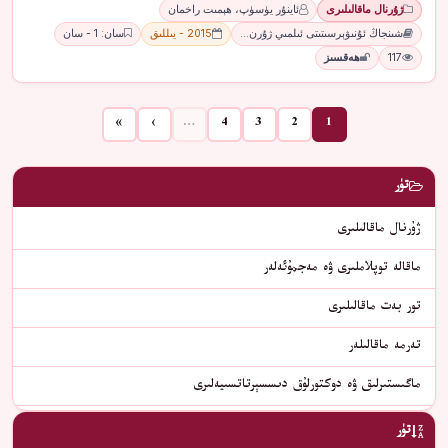
ژۇرنال ماقالىلىرى
ئاينۇر يۈسۈپ، ھېمىت راخمان
شىنجاڭ ئۇنىۋېرسىتىتى ئىلمىي ژۇرن…
2015 - يىللىق
سان: 1 - سان
117
ھەقسىز
»
›
…
4
3
2
1
تۈر
ژۇرنال ماقالىلىرى
ماقالە توپلاملىرى ۋە مەجمۇئەلەر
تور بەت ماقالىلىرى
تەرمە ماقالىلەر
ماگىستىرلىق ۋە دوكتورلۇق دىسسېرتاتسىيەلىرى
تۈر