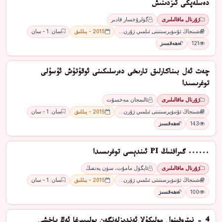
دەسلەپكى ئىزدىنىش
ژۇرنال ماقالىلىرى
گۈلرۇخسار قادىر
شىنجاڭ ئۇنىۋېرسىتىتى ئىلمىي ژۇرن…
2015 - يىللىق
سان: 1 - سان
121
ھەقسىز
چەت ئەل بىناكارلىق تارىخى دەرسلىكىنى ئوقۇتۇش ئۇسۇلى
توغرىسىدا
ژۇرنال ماقالىلىرى
ئالىمجان مەخسۇت
شىنجاڭ ئۇنىۋېرسىتىتى ئىلمىي ژۇرن…
2015 - يىللىق
سان: 1 - سان
143
ھەقسىز
...... گىرافنىڭ PI ئىندېسى توغرىسىدا
ژۇرنال ماقالىلىرى
ئايگۈل مامۇت، سۈن پەنفىڭ
شىنجاڭ ئۇنىۋېرسىتىتى ئىلمىي ژۇرن…
2015 - يىللىق
سان: 1 - سان
100
ھەقسىز
4 - نىتروفېنول مولىكۇلا ئەندىزلەنگەن پولىمېرغا ئەڭ ياخشى