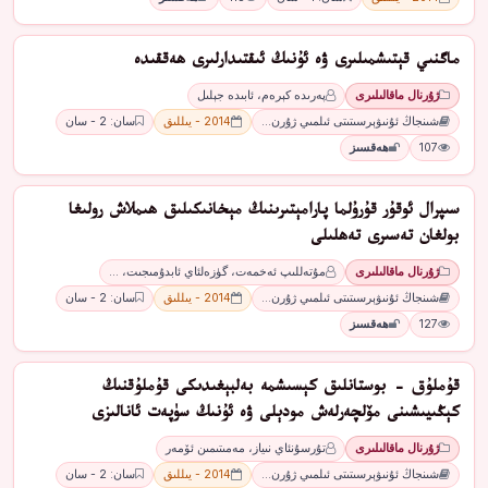
ماگنىي قېتىشمىلىرى ۋە ئۇنىڭ ئىقتىدارلىرى ھەققىدە
ژۇرنال ماقالىلىرى
پەرىدە كېرەم، ئابىدە جېلىل
شىنجاڭ ئۇنىۋېرسىتىتى ئىلمىي ژۇرن…
2014 - يىللىق
سان: 2 - سان
107
ھەقسىز
سىپرال ئوقۇر قۇرۇلما پارامېتىرىنىڭ مېخانىكىلىق ھىملاش رولىغا
بولغان تەسىرى تەھلىلى
ژۇرنال ماقالىلىرى
مۇتەللىپ ئەخمەت، گۈزەلئاي ئابدۇمىجىت، …
شىنجاڭ ئۇنىۋېرسىتىتى ئىلمىي ژۇرن…
2014 - يىللىق
سان: 2 - سان
127
ھەقسىز
قۇملۇق - بوستانلىق كېسىشمە بەلبېغىدىكى قۇملۇقنىڭ
كېڭىيىشىنى مۆلچەرلەش مودېلى ۋە ئۇنىڭ سۈپەت ئانالىزى
ژۇرنال ماقالىلىرى
تۇرسۇنئاي نىياز، مەمىتىمىن ئۆمەر
شىنجاڭ ئۇنىۋېرسىتىتى ئىلمىي ژۇرن…
2014 - يىللىق
سان: 2 - سان