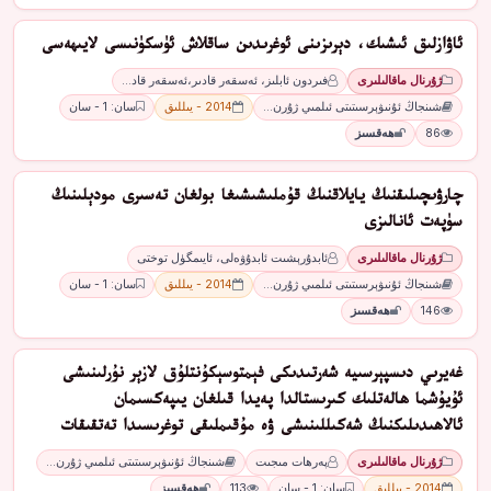
ئاۋازلىق ئىشىك، دېرىزىنى ئوغرىدىن ساقلاش ئۈسكۈنىسى لايىھەسى
ژۇرنال ماقالىلىرى
فىردون ئابلىز، ئەسقەر قادىر،ئەسقەر قاد…
شىنجاڭ ئۇنىۋېرسىتىتى ئىلمىي ژۇرن…
2014 - يىللىق
سان: 1 - سان
86
ھەقسىز
چارۋىچىلىقنىڭ يايلاقنىڭ قۇملىشىشىغا بولغان تەسىرى مودېلىنىڭ
سۈپەت ئانالىزى
ژۇرنال ماقالىلىرى
ئابدۇرېشىت ئابدۇۋەلى، ئايىمگۈل توختى
شىنجاڭ ئۇنىۋېرسىتىتى ئىلمىي ژۇرن…
2014 - يىللىق
سان: 1 - سان
146
ھەقسىز
غەيرىي دىسپېرسىيە شەرتىدىكى فېمتوسېكۇنتلۇق لازېر نۇرلىنىشى
ئۇيۇشما ھالەتلىك كىرىستالدا پەيدا قىلغان يىپەكسىمان
ئالاھىدىلىكنىڭ شەكىللىنىشى ۋە مۇقىملىقى توغرىسىدا تەتقىقات
ژۇرنال ماقالىلىرى
پەرھات مىجىت
شىنجاڭ ئۇنىۋېرسىتىتى ئىلمىي ژۇرن…
2014 - يىللىق
سان: 1 - سان
113
ھەقسىز