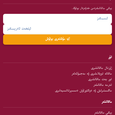
يېڭى ماقالىلەردىن خەۋەردار بولۇڭ.
مۇشتەرى بولۇش
تۈر
ژۇرنال ماقالىلىرى
ماقالە توپلاملىرى ۋە مەجمۇئەلەر
تور بەت ماقالىلىرى
تەرمە ماقالىلەر
ماگىستىرلىق ۋە دوكتورلۇق دىسسېرتاتسىيەلىرى
ماقالىلەر
يېڭى ماقالىلەر