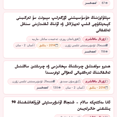
87
ھەقسىز
سېللۇلوزىنىڭ خۇسۇسىيىتىنى ئۆزگەرتىپ سېمونت سۇ تەركىبىنى
كېمەيتكۈچى قىلىپ تەييارلاش ۋە ئۇنىڭ ئىقتىدارىنى سىناش
تەتقىقاتى
ژۇرنال ماقالىلىرى
قۇربانجان روزى، ئەخمەت ساتتار، مارىيە …
شىنجاڭ ئۇنىۋېرسىتىتى ئىلمىي ژۇرن…
2014 - يىللىق
سان: 2 - سان
118
ھەقسىز
ھىدرو سولفىدلىق چىرىشنىڭ مېخانىزمى ۋە چىرىشتىن ساقلىنىش
تەقىقاتىنىڭ تەرەققىياتى ئەھۋالى توغرىسىدا
ژۇرنال ماقالىلىرى
تۇرسۇن سىدىق
شىنجاڭ ئۇنىۋېرسىتىتى ئىلمىي ژۇرن…
2014 - يىللىق
سان: 2 - سان
130
ھەقسىز
ئانا مەكتەپكە سالام - شىنجاڭ ئۇنىۋېرسىتېتى قۇرۇلغانلىقىنىڭ 90
يىللىقىنى خاتىرلەيمەن