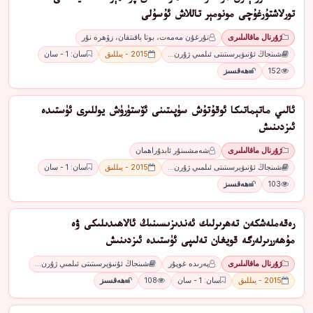
تورلاشتۇرغۇچى مونومېر تاللاش ئۇسۇلى
ژۇرنال ماقالىلىرى
تۇرغۇن مەمەت، بوتا باقىتقان، زۆھرە نۇر
شىنجاڭ ئۇنىۋېرسىتىتى ئىلمىي ژۇرن…
2015 - يىللىق
سان: 1 - سان
152
ھەقسىز
ئالىي ماتېماتىكا ئوقۇتۇش سۈپىتىنى ئۆستۈرۈش يوللىرى ئۈستىدە
ئىزدىنىش
ژۇرنال ماقالىلىرى
شەمشىىنۇر ئابدۇراھمان
شىنجاڭ ئۇنىۋېرسىتىتى ئىلمىي ژۇرن…
2015 - يىللىق
سان: 1 - سان
103
ھەقسىز
رەقەملەشكەن تەھرىرلىك ئەندىزىسىنىڭ ئالاھىدىلىكى ۋە
مۇھەررىرلەرگە قويغان تەلىپى ئۈستىدە ئىزدىنىش
ژۇرنال ماقالىلىرى
پەرىدە غوپۇر
شىنجاڭ ئۇنىۋېرسىتىتى ئىلمىي ژۇرن…
2015 - يىللىق
سان: 1 - سان
108
ھەقسىز