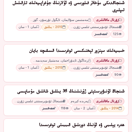
شىنجاڭدىكى مۇخلار فىلورىسى ۋە ئۇلارنىڭ جۇغراپىيەلىك تارقىلىش
تىپلىرى
ژۇرنال ماقالىلىرى
مەمىتىىمن سۇلايمان، ئايگۈل تۇرسۇن، گۈز…
شىنجاڭ ئۇنىۋېرسىتىتى ئىلمىي ژۇرن…
2015 - يىللىق
سان: 1 - سان
125
ھەقسىز
خىمىيەلىك سېنزور تېخنىكىسى توغرىسىدا قىسقىچە بايان
ژۇرنال ماقالىلىرى
رەناگۈل ئابدۇراخمان، مەمتنىياز سەيدىمە…
شىنجاڭ ئۇنىۋېرسىتىتى ئىلمىي ژۇرن…
2015 - يىللىق
سان: 1 - سان
90
ھەقسىز
شىنجاڭ ئۇنىۋېرسىتېتى ژۇرنىلىنىڭ 35 يىللىق شانلىق مۇساپىسى
ژۇرنال ماقالىلىرى
پەرىدە كېرەم
شىنجاڭ ئۇنىۋېرسىتىتى ئىلمىي ژۇرن…
2014 - يىللىق
سان: 2 - سان
118
ھەقسىز
ھەرە يېلىمى ۋە ئۇنىڭ دورىلىق قىممىتى توغرىسىدا