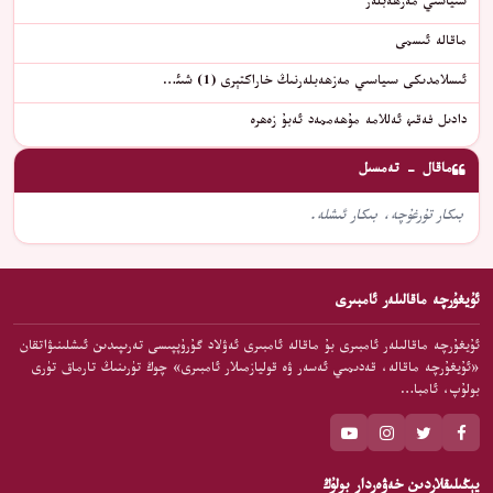
سىياسىي مەزھەبلەر
ماقالە ئىسمى
ئىسلامدىكى سىياسىي مەزھەبلەرنىڭ خاراكتېرى (1) شىئ…
دادىل فەقىھ ئەللامە مۇھەممەد ئەبۇ زەھرە
ماقال - تەمسىل
بىكار تۇرغۇچە، بىكار ئىشلە.
ئۇيغۇرچە ماقالىلەر ئامبىرى
ئۇيغۇرچە ماقالىلەر ئامبىرى بۇ ماقالە ئامبىرى ئەۋلاد گۇرۇپپىسى تەرىپىدىن ئىشلىنىۋاتقان
«ئۇيغۇرچە ماقالە، قەدىمىي ئەسەر ۋە قوليازمىلار ئامبىرى» چوڭ تۈرىنىڭ تارماق تۈرى
بولۇپ، ئامبا…
يېڭىلىقلاردىن خەۋەردار بولۇڭ