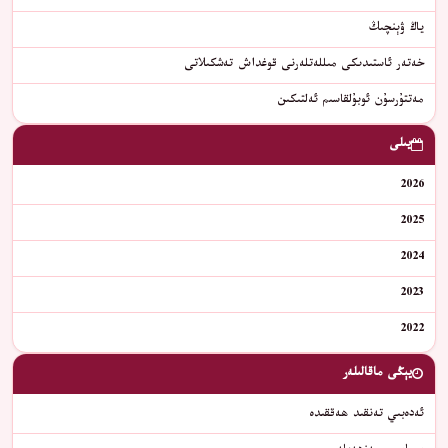
ياڭ ۋېنچىڭ
خەتەر ئاستىدىكى مىللەتلەرنى قوغداش تەشكىلاتى
مەتتۇرسۇن ئوبۇلقاسىم ئەلتىكىن
يىلى
2026
2025
2024
2023
2022
يېڭى ماقالىلەر
ئەدەبىي تەنقىد ھەققىدە