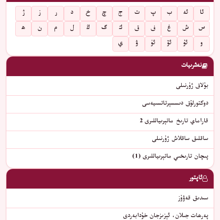
ئا
ئە
ب
پ
ت
ج
چ
خ
د
ر
ز
ژ
س
ش
غ
ف
ق
ك
گ
ڭ
ل
م
ن
ھ
و
ئۇ
ئۆ
ئۈ
ۋ
ي
نەشرىيات
بۇلاق ژۇرنىلى
دوكتورلۇق دىسسېرتاتسىيەسى
قاراماي تارىخ ماتېرىياللىرى 2
ساقلىق ساقلاش ژۇرنىلى
پىچان تارىخىي ماتېرىياللىرى (1)
ئاپتور
سىدىق قەۋۇز
پەرھات جىلان، ئېزىزجان خۇدابەردى