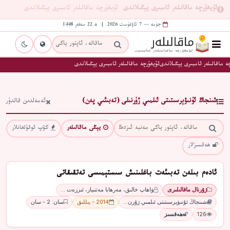
ئۇيغۇرچە ماقالىلەر ئامبىرى يېڭىلاندى
ئۇيغۇرچە ماقالىلەر ئامبىرى يېڭىلاندى
جۈمە — 7 ئاۋغۇست 2026 | ھ 22 سەفەر 1448
ە ماقالىلەر ئامبىرى يېڭىلاندى
ئۇيغۇرچە ماقالىلەر ئامبىرى يېڭىلاندى
شىنجاڭ ئۇنىۋېرسىتىتى ئىلمىي ژۇرنىلى (تەبىئىي پەن)
ئەمەلدىن قالدۇر
يېڭى ماقالىلەر
كۆپ ئوقۇلغانلار
ھەقسىزلار
ئادەم بىلەن تەبىئەت باغلىنىش سىستېمىسى تەتقىقاتى
ژۇرنال ماقالىلىرى
ۋاھاپ خالىق، مەرھابا مەتنىياز، ئىززەت …
شىنجاڭ ئۇنىۋېرسىتىتى ئىلمىي ژۇرن…
2014 - يىللىق
سان: 2 - سان
126
ھەقسىز