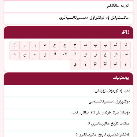
تەرمە ماقالىلەر
ماگىستىرلىق ۋە دوكتورلۇق دىسسېرتاتسىيەلىرى
تۈر
ئا
ئە
ب
پ
ت
ج
چ
خ
د
ر
ز
ژ
س
ش
غ
ف
ق
ك
گ
ڭ
ل
م
ن
ھ
و
ئۇ
ئۆ
ئۈ
ۋ
ي
نەشرىيات
پەن ۋە تۇرمۇش ژۇرنىلى
دوكتورلۇق دىسسېرتاتسىيەسى
دۇنيادا بىرلا خوتەن بار 1 ( يىللار، ئاد…
مەكىت تارىخ ماتېرىياللىرى 3
قەشقەر شەھىرى تارىخ ماتېرىياللىرى 5