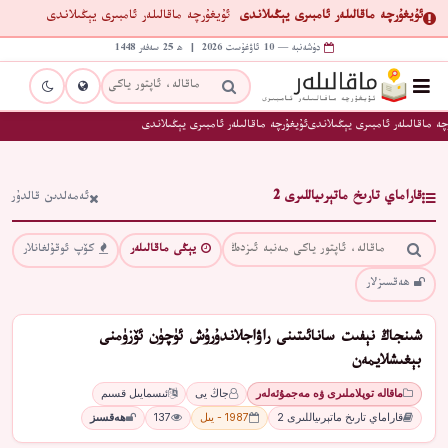
ئۇيغۇرچە ماقالىلەر ئامبىرى يېڭىلاندى
ئۇيغۇرچە ماقالىلەر ئامبىرى يېڭىلاندى
دۈشەنبە — 10 ئاۋغۇست 2026 | ھ 25 سەفەر 1448
ە ماقالىلەر ئامبىرى يېڭىلاندى
ئۇيغۇرچە ماقالىلەر ئامبىرى يېڭىلاندى
قاراماي تارىخ ماتېرىياللىرى 2
ئەمەلدىن قالدۇر
يېڭى ماقالىلەر
كۆپ ئوقۇلغانلار
ھەقسىزلار
شىنجاڭ نېفىت سانائىتىنى راۋاجلاندۇرۇش ئۈچۈن ئۆزۈمنى
بېغىشلايمەن
ماقالە توپلاملىرى ۋە مەجمۇئەلەر
جاڭ يى
ئىسمايىل قسىم
قاراماي تارىخ ماتېرىياللىرى 2
1987 - يىل
137
ھەقسىز