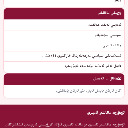
2022
يېڭى ماقالىلەر
ئەدەبىي تەنقىد ھەققىدە
سىياسىي مەزھەبلەر
ماقالە ئىسمى
ئىسلامدىكى سىياسىي مەزھەبلەرنىڭ خاراكتېرى (1) شىئ…
دادىل فەقىھ ئەللامە مۇھەممەد ئەبۇ زەھرە
ماقال - تەمسىل
كان قازغان بايلىق تاپار، سۆز قازغان يامانلىق.
ئۇيغۇرچە ماقالىلەر ئامبىرى
ئۇيغۇرچە ماقالىلەر ئامبىرى بۇ ماقالە ئامبىرى ئەۋلاد گۇرۇپپىسى تەرىپىدىن ئىشلىنىۋاتقان