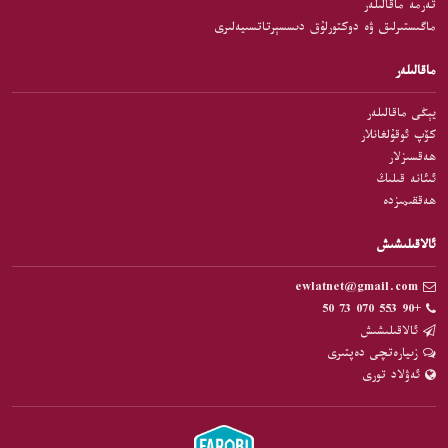
تەرمە ماقالىلەر
ماگىستىرلىق ۋە دوكتورلۇق دىسسېرتاتسىيەلىرى
ماقالىلەر
يېڭى ماقالىلەر
كۆپ ئوقۇلغانلار
ھەقسىزلار
ئىئانە قىلىڭ
ھەققىمىزدە
ئالاقىلىشىش
ewlatnet@gmail.com
+90 553 070 73 50
ئالاقىلىشىش
زىيارەتچى دەپتىرى
ئەۋلاد تورى