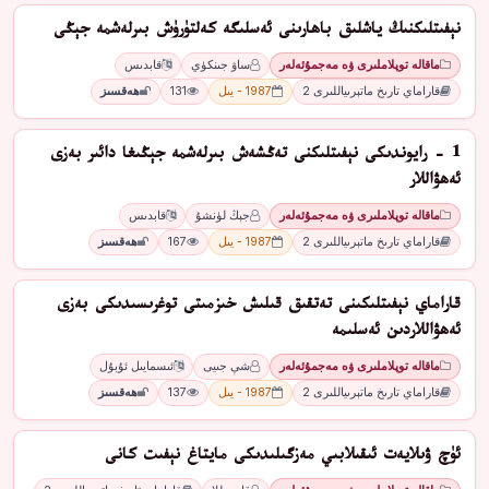
نېفىتلىكنىڭ ياشلىق باھارىنى ئەسلىگە كەلتۈرۈش بىرلەشمە جېڭى
ماقالە توپلاملىرى ۋە مەجمۇئەلەر
ساۋ جىنكۈي
قابدىس
قاراماي تارىخ ماتېرىياللىرى 2
1987 - يىل
131
ھەقسىز
1 - رايوندىكى نېفىتلىكنى تەڭشەش بىرلەشمە جېڭىغا دائىر بەزى
ئەھۋاللار
ماقالە توپلاملىرى ۋە مەجمۇئەلەر
جېڭ لۈنشۇ
قابدىس
قاراماي تارىخ ماتېرىياللىرى 2
1987 - يىل
167
ھەقسىز
قاراماي نېفىتلىكىنى تەتقىق قىلىش خىزمىتى توغرىسىدىكى بەزى
ئەھۋاللاردىن ئەسلىمە
ماقالە توپلاملىرى ۋە مەجمۇئەلەر
شې جىيى
ئىسمايىل ئۇبۇل
قاراماي تارىخ ماتېرىياللىرى 2
1987 - يىل
137
ھەقسىز
ئۈچ ۋىلايەت ئىقىلابىي مەزگىلىدىكى مايتاغ نېفىت كانى