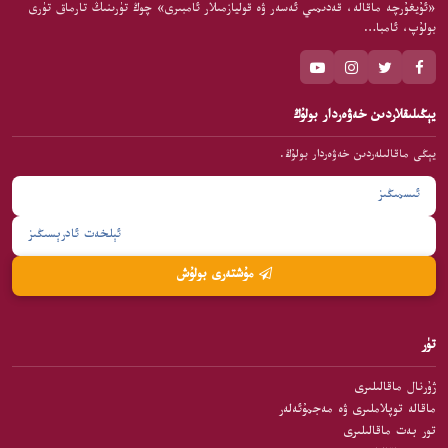
«ئۇيغۇرچە ماقالە، قەدىمىي ئەسەر ۋە قوليازمىلار ئامبىرى» چوڭ تۈرىنىڭ تارماق تۈرى
بولۇپ، ئامبا…
يېڭىلىقلاردىن خەۋەردار بولۇڭ
يېڭى ماقالىلەردىن خەۋەردار بولۇڭ.
مۇشتەرى بولۇش
تۈر
ژۇرنال ماقالىلىرى
ماقالە توپلاملىرى ۋە مەجمۇئەلەر
تور بەت ماقالىلىرى