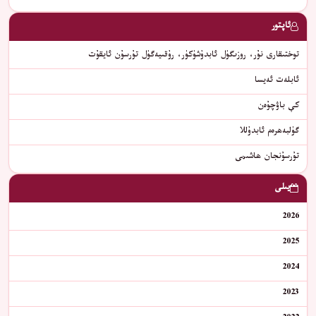
ئاپتور
توختىقارى نۇر، روزىگۈل ئابدۇشۈكۈر، رۇقىيەگۈل تۇرسۇن ئايقۇت
ئابلەت ئەيسا
كې باۋچۇەن
گۈلبەھرەم ئابدۇللا
تۇرسۇنجان ھاشىمى
يىلى
2026
2025
2024
2023