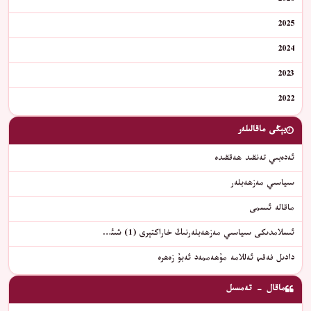
2026
2025
2024
2023
2022
يېڭى ماقالىلەر
ئەدەبىي تەنقىد ھەققىدە
سىياسىي مەزھەبلەر
ماقالە ئىسمى
ئىسلامدىكى سىياسىي مەزھەبلەرنىڭ خاراكتېرى (1) شىئ…
دادىل فەقىھ ئەللامە مۇھەممەد ئەبۇ زەھرە
ماقال - تەمسىل