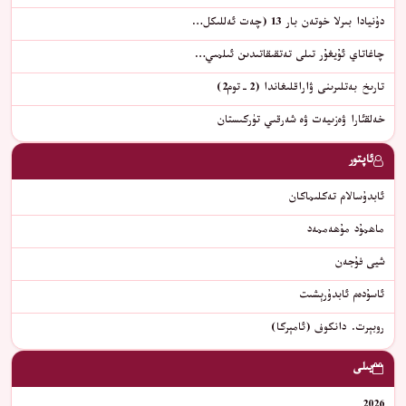
دۇنيادا بىرلا خوتەن بار 13 (چەت ئەللىكل…
چاغاتاي ئۇيغۇر تىلى تەتقىقاتىدىن ئىلمىي…
تارىخ بەتلىرىنى ۋاراقلىغاندا (2-توم2)
خەلقئارا ۋەزىيەت ۋە شەرقىي تۈركىستان
ئاپتور
ئابدۇسالام تەكلىماكان
ماھمۇد مۇھەممەد
شيى فۇجەن
ئاسۇدەم ئابدۇرېشىت
روبېرت. دانكوف (ئامېركا)
يىلى