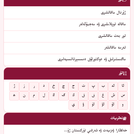
تۈر
ژۇرنال ماقالىلىرى
ماقالە توپلاملىرى ۋە مەجمۇئەلەر
تور بەت ماقالىلىرى
تەرمە ماقالىلەر
ماگىستىرلىق ۋە دوكتورلۇق دىسسېرتاتسىيەلىرى
تۈر
ئا
ئە
ب
پ
ت
ج
چ
خ
د
ر
ز
ژ
س
ش
غ
ف
ق
ك
گ
ڭ
ل
م
ن
ھ
و
ئۇ
ئۆ
ئۈ
ۋ
ي
نەشرىيات
خەلقئارا ۋەزىيەت ۋە شەرقىي تۈركىستان ژۇ…