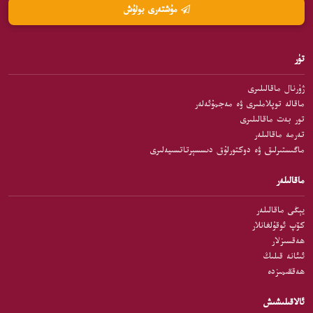
مۇشتەرى بولۇش
تۈر
ژۇرنال ماقالىلىرى
ماقالە توپلاملىرى ۋە مەجمۇئەلەر
تور بەت ماقالىلىرى
تەرمە ماقالىلەر
ماگىستىرلىق ۋە دوكتورلۇق دىسسېرتاتسىيەلىرى
ماقالىلەر
يېڭى ماقالىلەر
كۆپ ئوقۇلغانلار
ھەقسىزلار
ئىئانە قىلىڭ
ھەققىمىزدە
ئالاقىلىشىش