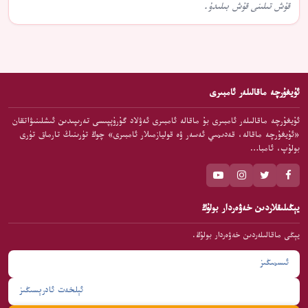
قۇش تىلىنى قۇش بىلىدۇ.
ئۇيغۇرچە ماقالىلەر ئامبىرى
ئۇيغۇرچە ماقالىلەر ئامبىرى بۇ ماقالە ئامبىرى ئەۋلاد گۇرۇپپىسى تەرىپىدىن ئىشلىنىۋاتقان
«ئۇيغۇرچە ماقالە، قەدىمىي ئەسەر ۋە قوليازمىلار ئامبىرى» چوڭ تۈرىنىڭ تارماق تۈرى
بولۇپ، ئامبا…
يېڭىلىقلاردىن خەۋەردار بولۇڭ
يېڭى ماقالىلەردىن خەۋەردار بولۇڭ.