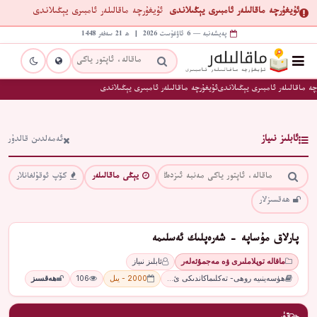
ئۇيغۇرچە ماقالىلەر ئامبىرى يېڭىلاندى
ئۇيغۇرچە ماقالىلەر ئامبىرى يېڭىلاندى
پەيشەنبە — 6 ئاۋغۇست 2026 | ھ 21 سەفەر 1448
چە ماقالىلەر ئامبىرى يېڭىلاندى
ئۇيغۇرچە ماقالىلەر ئامبىرى يېڭىلاندى
ئابلىز نىياز
ئەمەلدىن قالدۇر
يېڭى ماقالىلەر
كۆپ ئوقۇلغانلار
ھەقسىزلار
پارلاق مۇساپە - شەرەپلىك ئەسلىمە
ماقالە توپلاملىرى ۋە مەجمۇئەلەر
ئابلىز نىياز
ھۈسەينىيە روھى- تەكلىماكاندىكى ئ…
2000 - يىل
106
ھەقسىز