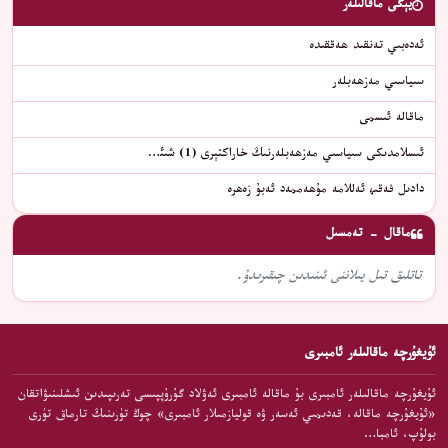
يېڭى ماقالىلەر
ئەدەبىي تەنقىد ھەققىدە
سىياسىي مەزھەبلەر
ماقالە ئىسمى
ئىسلامدىكى سىياسىي مەزھەبلەرنىڭ خاراكتېرى (1) شىئ…
دادىل فەقىھ ئەللامە مۇھەممەد ئەبۇ زەھرە
ماقال - تەمسىل
تاتلىق تىل يىلاننى ئىنىدىن چىقىرىدۇ.
ئۇيغۇرچە ماقالىلەر ئامبىرى
ئۇيغۇرچە ماقالىلەر ئامبىرى بۇ ماقالە ئامبىرى ئەۋلاد گۇرۇپپىسى تەرىپىدىن ئىشلىنىۋاتقان
«ئۇيغۇرچە ماقالە، قەدىمىي ئەسەر ۋە قوليازمىلار ئامبىرى» چوڭ تۈرىنىڭ تارماق تۈرى
بولۇپ، ئامبا…