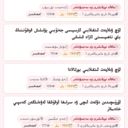
ماقالە توپلاملىرى ۋە مەجمۇئەلەر
ئەخمەت تۇردىيۇپ
بورتالا تارىخ ماتېرىياللىرى 1
1990 - يىل
139
ھەقسىز
ئۈچ ۋىلايەت ئىنقىلابىي ئارمىيىسى جەنۇبىي يۆنىلىش قوشۇنىنىڭ
باي ناھىيىسىنى ئازاد قىلىشى
ماقالە توپلاملىرى ۋە مەجمۇئەلەر
تۇنياز مۇھەممەد
باي تارىخ ماتېرىياللىرى 1
1995 - يىل
110
ھەقسىز
ئۈچ ۋىلايەت ئىنقىلابىي بورتالادا
ماقالە توپلاملىرى ۋە مەجمۇئەلەر
خۇ بۇشىڭ
ئابلا مەمەت
بورتالا تارىخ ماتېرىياللىرى 1
1990 - يىل
138
ھەقسىز
ئۈرۈمچىدىن دۆلەت ئىچى ۋە سىرتىغا ئوقۇشقا ئەۋەتىلگەن كەسپىي
خادىملار
ماقالە توپلاملىرى ۋە مەجمۇئەلەر
چەي خېڭسېن
تۇرسۇن ئەمەت
ئۈرۈمچى تارىخ ماتېرىياللىرى 3
1985 - يىل
177
ھەقسىز