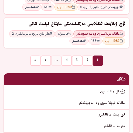
ئۈرۈمچى تارىخ ماتېرىياللىرى 6
1989 - يىل
131
ھەقسىز
ئۈچ ۋىلايەت ئىقىلابىي مەزگىلىدىكى مايتاغ نېفىت كانى
ماقالە توپلاملىرى ۋە مەجمۇئەلەر
قابىدوللا
قاراماي تارىخ ماتېرىياللىرى 2
1987 - يىل
166
ھەقسىز
»
›
…
4
3
2
1
تۈر
ژۇرنال ماقالىلىرى
ماقالە توپلاملىرى ۋە مەجمۇئەلەر
تور بەت ماقالىلىرى
تەرمە ماقالىلەر