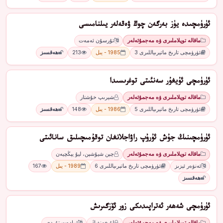
ئۈرۈمچىدە يۈز بەرگەن چوڭ ۋەقەلەر يىلنامىسى
ماقالە توپلاملىرى ۋە مەجمۇئەلەر
تۇرسۇن ئەمەت
ئۈرۈمچى تارىخ ماتېرىياللىرى 3
1985 - يىل
213
ھەقسىز
ئۈرۈمچى ئۇيغۇر سەنئىتى توغرىسىدا
ماقالە توپلاملىرى ۋە مەجمۇئەلەر
شېرىپ خۇشتار
ئۈرۈمچى تارىخ ماتېرىياللىرى 5
1986 - يىل
148
ھەقسىز
ئۈرۈمچىنىڭ جۇش ئۇرۇپ راۋاجلانغان توقۇمىچىلىق سانائىتى
ماقالە توپلاملىرى ۋە مەجمۇئەلەر
چېن شيۇشېن، ليۇ يېڭچيەن
ئەنۋەر ئېزىز
ئۈرۈمچى تارىخ ماتېرىياللىرى 6
1989 - يىل
167
ھەقسىز
ئۈرۈمچى شەھەر ئەتراپىدىكى زور ئۆزگىرىش
ماقالە توپلاملىرى ۋە مەجمۇئەلەر
لۇ خەنفىڭ
ئىبادەت تۇردى