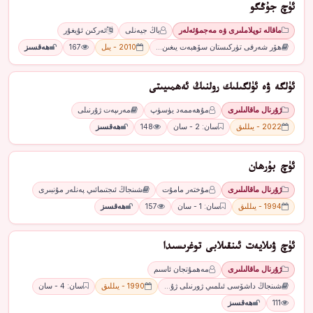
ئۈچ جۇڭگو
ماقالە توپلاملىرى ۋە مەجمۇئەلەر
ياڭ جيەنلى
ئەركىن ئۇيغۇر
ھۆر شەرقى تۈركىستان سۆھبەت يىغىن…
2010 - يىل
167
ھەقسىز
ئۈلگە ۋە ئۈلگىلىك رولنىڭ ئەھمىيىتى
ژۇرنال ماقالىلىرى
مۇھەممەد يۈسۈپ
مەرىپەت ژۇرنىلى
2022 - يىللىق
سان: 2 - سان
148
ھەقسىز
ئۈچ بۇرھان
ژۇرنال ماقالىلىرى
مۇختەر مامۇت
شىنجاڭ ئىجتىمائىي پەنلەر مۇنبىرى
1994 - يىللىق
سان: 1 - سان
157
ھەقسىز
ئۈچ ۋىلايەت ئىنقىلابى توغرىسىدا
ژۇرنال ماقالىلىرى
مەھمۇتجان ئاسىم
شىنجاڭ داشۆسى ئىلمىي ژورنىلى ژۇ…
1990 - يىللىق
سان: 4 - سان
111
ھەقسىز