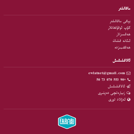
ماقالىلەر
يېڭى ماقالىلەر
كۆپ ئوقۇلغانلار
ھەقسىزلار
ئىئانە قىلىڭ
ھەققىمىزدە
ئالاقىلىشىش
ewlatnet@gmail.com
+90 553 070 73 50
ئالاقىلىشىش
زىيارەتچى دەپتىرى
ئەۋلاد تورى