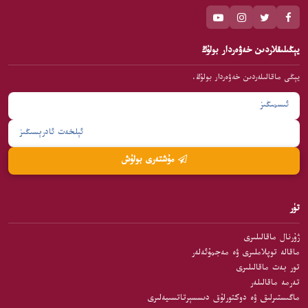
يېڭىلىقلاردىن خەۋەردار بولۇڭ
يېڭى ماقالىلەردىن خەۋەردار بولۇڭ.
مۇشتەرى بولۇش
تۈر
ژۇرنال ماقالىلىرى
ماقالە توپلاملىرى ۋە مەجمۇئەلەر
تور بەت ماقالىلىرى
تەرمە ماقالىلەر
ماگىستىرلىق ۋە دوكتورلۇق دىسسېرتاتسىيەلىرى