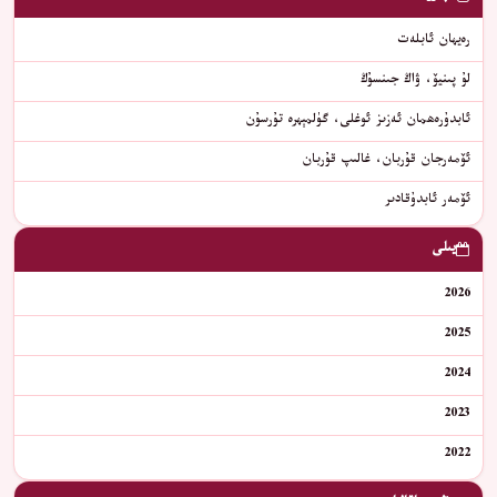
رەيھان ئابلەت
لۇ پىنيۆ، ۋاڭ جىنسۇڭ
ئابدۇرەھمان ئەزىز ئوغلى، گۈلمېھرە تۇرسۇن
ئۆمەرجان قۇربان، غالىپ قۇربان
ئۆمەر ئابدۇقادىر
يىلى
2026
2025
2024
2023
2022