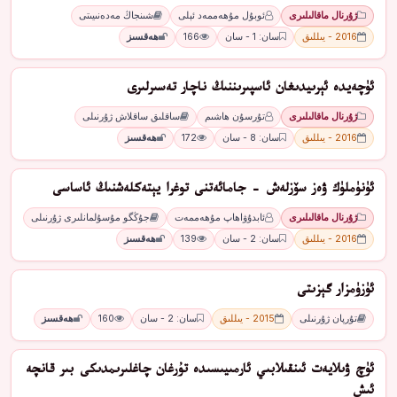
ژۇرنال ماقالىلىرى
ئوبۇل مۇھەممەد ئېلى
شىنجاڭ مەدەنىيىتى
2016 - يىللىق
سان: 1 - سان
166
ھەقسىز
ئۈچەيدە ئېرىيدىغان ئاسپىرىننىڭ ناچار تەسىرلىرى
ژۇرنال ماقالىلىرى
تۇرسۇن ھاشىم
ساقلىق ساقلاش ژۇرنىلى
2016 - يىللىق
سان: 8 - سان
172
ھەقسىز
ئۈنۈملۈك ۋەز سۆزلەش - جامائەتنى توغرا يېتەكلەشنىڭ ئاساسى
ژۇرنال ماقالىلىرى
ئابدۇۋاھاپ مۇھەممەت
جۇڭگو مۇسۇلمانلىرى ژۇرنىلى
2016 - يىللىق
سان: 2 - سان
139
ھەقسىز
ئۈزۈمزار گېزىتى
تۇرپان ژۇرنىلى
2015 - يىللىق
سان: 2 - سان
160
ھەقسىز
ئۈچ ۋىلايەت ئىنقىلابىي ئارمىيىسىدە تۇرغان چاغلىرىمدىكى بىر قانچە
ئىش