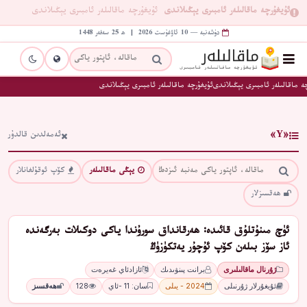
ئۇيغۇرچە ماقالىلەر ئامبىرى يېڭىلاندى
ئۇيغۇرچە ماقالىلەر ئامبىرى يېڭىلاندى
دۈشەنبە — 10 ئاۋغۇست 2026 | ھ 25 سەفەر 1448
ە ماقالىلەر ئامبىرى يېڭىلاندى
ئۇيغۇرچە ماقالىلەر ئامبىرى يېڭىلاندى
«Ү»
ئەمەلدىن قالدۇر
يېڭى ماقالىلەر
كۆپ ئوقۇلغانلار
ھەقسىزلار
ﺋﯜﭺ ﻣﯩﻨﯘﺗﻠﯘﻕ ﻗﺎﺋﯩﺪە: ھەرقانداق سورۇندا ياكى دوكىلات بەرگەندە
ئاز سۆز بىلەن كۆپ ئۇچۇر يەتكۈزۈڭ
ژۇرنال ماقالىلىرى
برانت پىنۋىدىك
ﺋﺎﺯﺍﺩﺋﺎﻱ ﻏﻪﻳﺮﻩﺕ
ئۇيغۇرلار ژۇرنىلى
2024 - يىلى
سان: 11 -ئاي
128
ھەقسىز