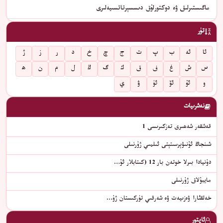
ماگىستىرلىق ۋە دوكتورلۇق دىسسېرتاتسىيەلىرى
تۈر
ئا
ئە
ب
پ
ت
ج
چ
خ
د
ر
ز
ژ
س
ش
غ
ف
ق
ك
گ
ڭ
ل
م
ن
ھ
و
ئۇ
ئۆ
ئۈ
ۋ
ي
نەشرىيات
قەشقەر شەھىرى تەزكىرىسى 1
شىنجاڭ ئۇنىۋېرسىتېتى ئىلمىي ژۇرنىلى
دۇنيادا بىرلا خوتەن بار 12 (كىتابلار ئۇ…
مايبۇلاق ژۇرنىلى
خەلقئارا ۋەزىيەت ۋە شەرقىي تۈركىستان ژۇ…
ئاپتور