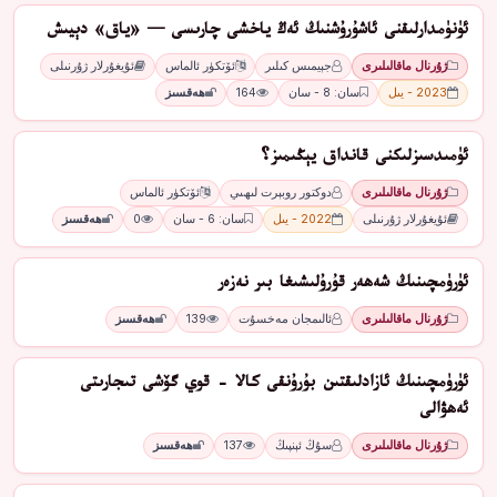
ئۈنۈمدارلىقنى ئاشۇرۇﺷﻨﯩﯔ ﺋﻪﯓ ﻳﺎﺧﺸﻰ ﭼﺎرﯨﺴﻰ — «ﻳﺎﻕ» دﯦﻴﯩﺶ
ژۇرنال ماقالىلىرى
ﺟﯧﻴﻤﯩﺲ ﻛﯩﻠﯩﺮ
ئۆتكۈر ئالماس
ئۇيغۇرلار ژۇرنىلى
2023 - يىل
سان: 8 - سان
164
ھەقسىز
ﺋﯜﻣﯩﺪﺳﯩﺰﻟﯩﻜﻨﻰ ﻗﺎﻧﺪاﻕ ﻳﯧﯖﯩﻤﯩﺰ؟
ژۇرنال ماقالىلىرى
ﺩﻭﻛﺘﻮﺭ ﺭﻭﺑﯧﺮﺕ ﻟﯩﮫﯩﻲ
ئۆتكۈر ئالماس
ئۇيغۇرلار ژۇرنىلى
2022 - يىل
سان: 6 - سان
0
ھەقسىز
ئۈرۈمچىنىڭ شەھەر قۇرۇلىشىغا بىر نەزەر
ژۇرنال ماقالىلىرى
ئالىمجان مەخسۇت
139
ھەقسىز
ئۈرۈمچىنىڭ ئازادلىقتىن بۇرۇنقى كالا - قوي گۆشى تىجارىتى
ئەھۋالى
ژۇرنال ماقالىلىرى
سۇڭ ئېنپىڭ
137
ھەقسىز