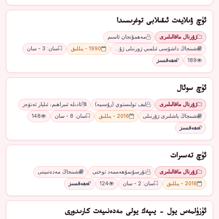
ئۈچ ۋىلايەت ئىقىلابى توغرىسىدا
ژۇرنال ماقالىلىرى
مەھمۇتجان ئاسىم
شىنجاڭ داشۆسى ئىلمىي ژورنىلى ژۇ…
1990 - يىللىق
سان: 3 - سان
189
ھەقسىز
ئۈچ سوئال
ژۇرنال ماقالىلىرى
لېف تولىستوي (رۇسىيە)
ئادىلە ئىبراھىم، ئىليار ئەنۋەر
شىنجاڭ ياشلىرى ژۇرنىلى
2016 - يىللىق
سان: 8 - سان
148
ھەقسىز
ئۈچ تەسىرات
ژۇرنال ماقالىلىرى
تۇرسۇنمۇھەممەد توختى
شىنجاڭ مەدەنىيىتى
2016 - يىللىق
سان: 2 - سان
124
ھەقسىز
ئۈزۈلمەس يول - يىپەك يولى مەدەنىيەت كارىدورى