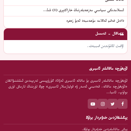
ماقالە ئىسمى
ئىسلامدىكى سىياسىي مەزھەبلەرنىڭ خاراكتېرى (1) شىئ…
دادىل فەقىھ ئەللامە مۇھەممەد ئەبۇ زەھرە
ماقال - تەمسىل
ۋاقىت ئالتۇندىن قىممەت.
ئۇيغۇرچە ماقالىلەر ئامبىرى
ئۇيغۇرچە ماقالىلەر ئامبىرى بۇ ماقالە ئامبىرى ئەۋلاد گۇرۇپپىسى تەرىپىدىن ئىشلىنىۋاتقان
«ئۇيغۇرچە ماقالە، قەدىمىي ئەسەر ۋە قوليازمىلار ئامبىرى» چوڭ تۈرىنىڭ تارماق تۈرى
بولۇپ، ئامبا…
يېڭىلىقلاردىن خەۋەردار بولۇڭ
يېڭى ماقالىلەردىن خەۋەردار بولۇڭ.