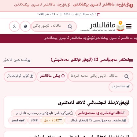
ئۇيغۇرچە ماقالىلەر ئامبىرى يېڭىلاندى
ئۇيغۇرچە ماقالىلەر ئامبىرى يېڭىلاندى
شەنبە — 8 ئاۋغۇست 2026 | ھ 23 سەفەر 1448
ە ماقالىلەر ئامبىرى يېڭىلاندى
ئۇيغۇرچە ماقالىلەر ئامبىرى يېڭىلاندى
قەشقەر مەجمۇئەسى 12 (ئۇيغۇر فولكلور مەدەنىيىتى)
ئەمەلدىن قالدۇر
يېڭى ماقالىلەر
كۆپ ئوقۇلغانلار
ھەقسىزلار
ئۇيغۇرلارنىڭ ئىجتىمائىي ئالاقە ئادەتلىرى
ماقالە توپلاملىرى ۋە مەجمۇئەلەر
تۈزگۈچىلەر: ئابدۇكېرىم رەھمان، ئادىل م…
قەشقەر مەجمۇئەسى 12 (ئۇيغۇر فولك…
2012 - يىل
96
ھەقسىز