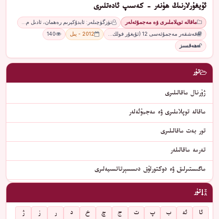
ئۇيغۇرلارنىڭ ھۈنەر - كەسىپ ئادەتلىرى
ماقالە توپلاملىرى ۋە مەجمۇئەلەر
تۈزگۈچىلەر: ئابدۇكېرىم رەھمان، ئادىل م…
قەشقەر مەجمۇئەسى 12 (ئۇيغۇر فولك…
2012 - يىل
140
ھەقسىز
تۈر
ژۇرنال ماقالىلىرى
ماقالە توپلاملىرى ۋە مەجمۇئەلەر
تور بەت ماقالىلىرى
تەرمە ماقالىلەر
ماگىستىرلىق ۋە دوكتورلۇق دىسسېرتاتسىيەلىرى
تۈر
ئا
ئە
ب
پ
ت
ج
چ
خ
د
ر
ز
ژ