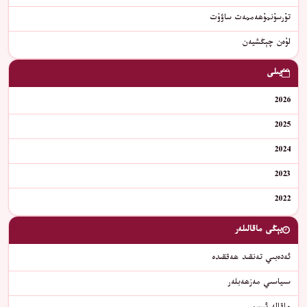
تۇرسۇنمۇھەممەت ساۋۇت
لۇەن چېڭشيەن
يىلى
2026
2025
2024
2023
2022
يېڭى ماقالىلەر
ئەدەبىي تەنقىد ھەققىدە
سىياسىي مەزھەبلەر