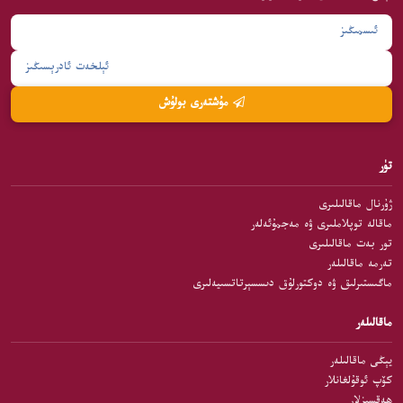
مۇشتەرى بولۇش
تۈر
ژۇرنال ماقالىلىرى
ماقالە توپلاملىرى ۋە مەجمۇئەلەر
تور بەت ماقالىلىرى
تەرمە ماقالىلەر
ماگىستىرلىق ۋە دوكتورلۇق دىسسېرتاتسىيەلىرى
ماقالىلەر
يېڭى ماقالىلەر
كۆپ ئوقۇلغانلار
ھەقسىزلار