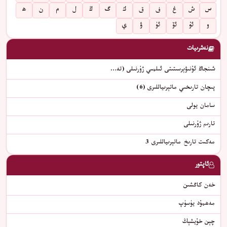
س
ش
غ
ف
ق
ك
گ
ڭ
ل
م
ن
ھ
و
ئۇ
ئۆ
ئۈ
ۋ
ي
نەشرىيات
شىنجاڭ ئۇنىۋېرسىتىتى ئىلمىي ژۇرنىلى (تە…
پىچان تارىخىي ماتېرىياللىرى (6)
سامان يولى
تارىم ژۇرنىلى
مەكىت تارىخ ماتېرىياللىرى 3
ئاپتور
خەن كاڭشىن
مەھمۇد يۈسۈپ
چېن خۇيشېڭ