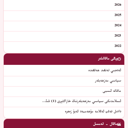
2026
2025
2024
2023
2022
يېڭى ماقالىلەر
ئەدەبىي تەنقىد ھەققىدە
سىياسىي مەزھەبلەر
ماقالە ئىسمى
ئىسلامدىكى سىياسىي مەزھەبلەرنىڭ خاراكتېرى (1) شىئ…
دادىل فەقىھ ئەللامە مۇھەممەد ئەبۇ زەھرە
ماقال - تەمسىل