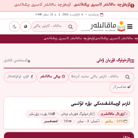
ئۇيغۇرچە ماقالىلەر ئامبىرى يېڭىلاندى
ئۇيغۇرچە ماقالىلەر ئامبىرى يېڭىلاندى
پەيشەنبە — 6 ئاۋغۇست 2026 | ھ 21 سەفەر 1448
چە ماقالىلەر ئامبىرى يېڭىلاندى
ئۇيغۇرچە ماقالىلەر ئامبىرى يېڭىلاندى
ئارخولوگ قۇربان ۋەلى
ئەمەلدىن قالدۇر
يېڭى ماقالىلەر
كۆپ ئوقۇلغانلار
ھەقسىزلار
تارىم ئويمانلىقىدىكى بۆرە تۇتىمى
ژۇرنال ماقالىلىرى
ئارخولوگ قۇربان ۋەلى
ئانا يۇرت ژۇرنىلى
2013 - يىللىق
سان: 3 - سان
131
ھەقسىز