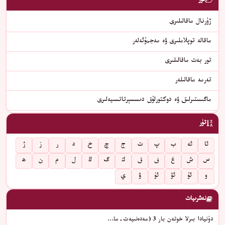
تۈر
ژۇرنال ماقالىلىرى
ماقالە توپلاملىرى ۋە مەجمۇئەلەر
تور بەت ماقالىلىرى
تەرمە ماقالىلەر
ماگىستىرلىق ۋە دوكتورلۇق دىسسېرتاتسىيەلىرى
تۈر
ئا
ئە
ب
پ
ت
ج
چ
خ
د
ر
ز
ژ
س
ش
غ
ف
ق
ك
گ
ڭ
ل
م
ن
ھ
و
ئۇ
ئۆ
ئۈ
ۋ
ي
نەشرىيات
دۇنيادا بىرلا خوتەن بار 3 (مەدەنىيەت-ما…