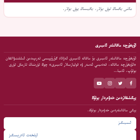
مالنى باقساڭ توق بولار، باقمىساڭ يوق بولار.
ئۇيغۇرچە ماقالىلەر ئامبىرى
ئۇيغۇرچە ماقالىلەر ئامبىرى بۇ ماقالە ئامبىرى ئەۋلاد گۇرۇپپىسى تەرىپىدىن ئىشلىنىۋاتقان
«ئۇيغۇرچە ماقالە، قەدىمىي ئەسەر ۋە قوليازمىلار ئامبىرى» چوڭ تۈرىنىڭ تارماق تۈرى
بولۇپ، ئامبا…
يېڭىلىقلاردىن خەۋەردار بولۇڭ
يېڭى ماقالىلەردىن خەۋەردار بولۇڭ.