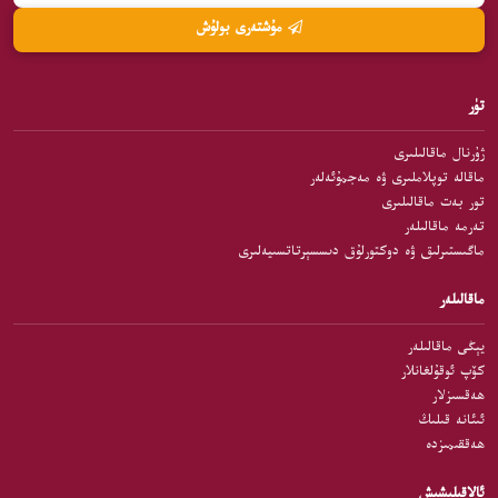
مۇشتەرى بولۇش
تۈر
ژۇرنال ماقالىلىرى
ماقالە توپلاملىرى ۋە مەجمۇئەلەر
تور بەت ماقالىلىرى
تەرمە ماقالىلەر
ماگىستىرلىق ۋە دوكتورلۇق دىسسېرتاتسىيەلىرى
ماقالىلەر
يېڭى ماقالىلەر
كۆپ ئوقۇلغانلار
ھەقسىزلار
ئىئانە قىلىڭ
ھەققىمىزدە
ئالاقىلىشىش