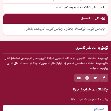
دادىل فەقىھ ئەللامە مۇھەممەد ئەبۇ زەھرە
ماقال - تەمسىل
پايدىنى كۆرسە بۈرگىدەك چاققان، زىياننى كۆرسە كىرپىدەك ياتقان.
ئۇيغۇرچە ماقالىلەر ئامبىرى
ئۇيغۇرچە ماقالىلەر ئامبىرى بۇ ماقالە ئامبىرى ئەۋلاد گۇرۇپپىسى تەرىپىدىن ئىشلىنىۋاتقان
«ئۇيغۇرچە ماقالە، قەدىمىي ئەسەر ۋە قوليازمىلار ئامبىرى» چوڭ تۈرىنىڭ تارماق تۈرى
بولۇپ، ئامبا…
يېڭىلىقلاردىن خەۋەردار بولۇڭ
يېڭى ماقالىلەردىن خەۋەردار بولۇڭ.