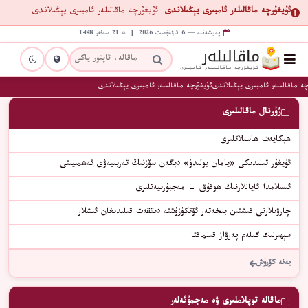
ئۇيغۇرچە ماقالىلەر ئامبىرى يېڭىلاندى
ئۇيغۇرچە ماقالىلەر ئامبىرى يېڭىلاندى
پەيشەنبە — 6 ئاۋغۇست 2026 | ھ 21 سەفەر 1448
ە ماقالىلەر ئامبىرى يېڭىلاندى
ئۇيغۇرچە ماقالىلەر ئامبىرى يېڭىلاندى
ژۇرنال ماقالىلىرى
ھېكايەت ھاسىلاتلىرى
ئۇيغۇر تىلىدىكى «يامان بولىدۇ» دېگەن سۆزنىڭ تەربىيەۋى ئەھمىيىتى
ئىسلامدا ئاياللارنىڭ ھوقۇق - مەجبۇرىيەتلىرى
چارۋىلارنى قىشتىن بىخەتەر ئۆتكۈزۈشتە دىققەت قىلىدىغان ئىشلار
سېھىرلىك گىلەم پەرۋاز قىلماقتا
يەنە كۆرۈش
ماقالە توپلاملىرى ۋە مەجمۇئەلەر