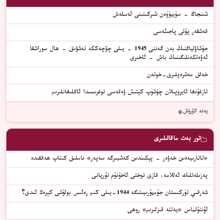
شىنجاڭ - سۈييۈۈەن شىركىتىنى ئەسلەش
قەشقەر پۇلى پاجىئەسى
جۇشاۋلياڭنىڭ بەن گەننى 1945 - يىلى چۆچەككە تەشۋىق - ھال سوراشقا
ئەۋەتكەنلىگىنىڭ باش - ئاخىرى
خەلق مەشرەپلىرى-خوتەن
تازغۇنغا ئايروپىلان چۈشۈپ كېتىش ۋەقەسى توغرىسىدا ئاڭلىغانلىرىم
يەنە كۆرۈش
تور بەت ماقالىلىرى
«ﺗﺎﺗﺎﺭﯨﻴﻪﺩﯨﻦ ﺧﻪﯞﻩﺭ – ﭘﯧﻜﯩﻨﺪﯨﻦ ﻛﻪﺷﻤﯩﺮﮔﻪ ﺳﻪﭘﻪﺭ» ﻧﺎﻣﻠﯩﻖ ﻛﯩﺘﺎﭖ ﮬﻪﻗﻘﯩﺪﻩ
پەزىلەتلىك ئەللامە، قازى توختى ئاخۇنۇم تۇرپانى
شەرقىي تۈركىستان جۇمھۇرىيىتىگە 1944-يىلى كىم رەئىس بولۇشى كېرەك ئىدى؟
ﺋﯘﻧﺘﯘﻟﻤﺎﺱ «ﻳﻪﺗﺘﻪ ﻗﯩﺰﻟﯩﺮﯨﻢ» ﺭﻭﮬﻰ