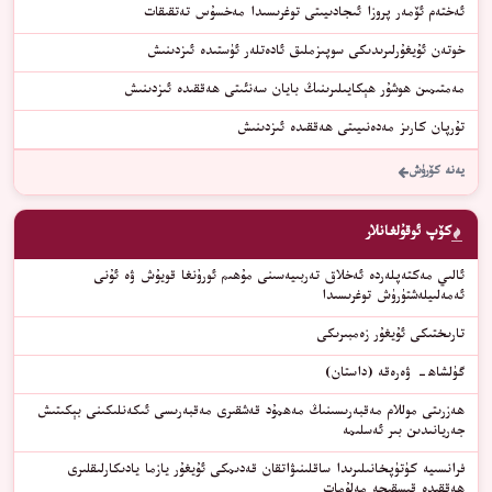
ئەختەم ئۆمەر پروزا ئىجادىيىتى توغرىسىدا مەخسۇس تەتقىقات
خوتەن ئۇيغۇرلىرىدىكى سوپىزملىق ئادەتلەر ئۈستىدە ئىزدىنىش
مەمتىمىن ھوشۇر ھېكايىلىرىنىڭ بايان سەنئىتى ھەققىدە ئىزدىنىش
تۇرپان كارىز مەدەنىيىتى ھەققىدە ئىزدىنىش
يەنە كۆرۈش
كۆپ ئوقۇلغانلار
ئالىي مەكتەپلەردە ئەخلاق تەربىيەسىنى مۇھىم ئورۇنغا قويۇش ۋە ئۇنى
ئەمەلىيلەشتۈرۈش توغرىسىدا
ﺗﺎﺭﯨﺨﺘﯩﻜﻰ ﺋﯘﻳﻐﯘﺭ ﺯﻩﻣﺒﯩﺮﯨﻜﻰ
گۈلشاھ- ۋەرەقە (داستان)
ھەزرىتى موللام مەقبەرىسىنىڭ مەھمۇد قەشقىرى مەقبەرىسى ئىكەنلىكىنى بېكىتىش
جەريانىدىن بىر ئەسلىمە
فرانسىيە كۈتۈپخانىلىرىدا ساقلىنىۋاتقان قەدىمكى ئۇيغۇر يازما يادىكارلىقلىرى
ھەققىدە قىسقىچە مەلۇمات