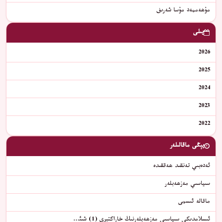
مۇھەممەد مۇسا شەرىف
يىلى
2026
2025
2024
2023
2022
يېڭى ماقالىلەر
ئەدەبىي تەنقىد ھەققىدە
سىياسىي مەزھەبلەر
ماقالە ئىسمى
ئىسلامدىكى سىياسىي مەزھەبلەرنىڭ خاراكتېرى (1) شىئ…