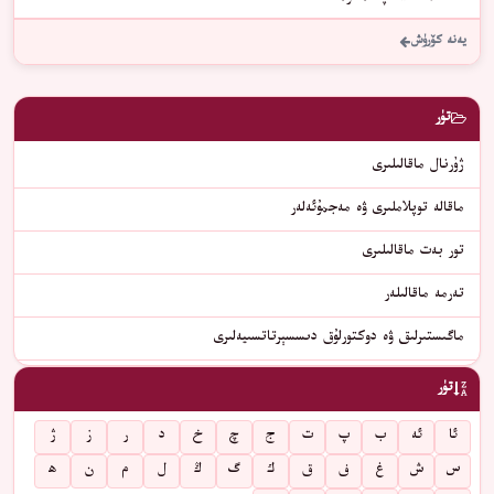
يەنە كۆرۈش
تۈر
ژۇرنال ماقالىلىرى
ماقالە توپلاملىرى ۋە مەجمۇئەلەر
تور بەت ماقالىلىرى
تەرمە ماقالىلەر
ماگىستىرلىق ۋە دوكتورلۇق دىسسېرتاتسىيەلىرى
تۈر
ئا
ئە
ب
پ
ت
ج
چ
خ
د
ر
ز
ژ
س
ش
غ
ف
ق
ك
گ
ڭ
ل
م
ن
ھ