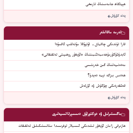
ﮬﯧﻴﺘﮕﺎﮬ ﺟﺎﻣﻪﺳﯩﻨﯩﯔ ﺗﺎﺭﯨﺨﻰ
يەنە كۆرۈش
تەرمە ماقالىلەر
قارا تۈندىكى چاقماق- لۇتپۇللا مۇتەللىپ ئاقسۇدا
ئابدۇشۇكۇرمۇھەممەتئىمىننىڭ «ئۇيغۇر روھىيىتى تەتقىقاتى»
مەدەنىيەتنىڭ گىن خەرىتىسى
ھەدىس بىزگە نېمە دەيدۇ؟
قەشقەردىكى چۆكۈش ۋە ئۆرلەش
يەنە كۆرۈش
ماگىستىرلىق ۋە دوكتورلۇق دىسسېرتاتسىيەلىرى
ھازىرقى زامان ئۇيغۇر تىلىدىكى ئىسىملار توغرىسىدا ستاتىستىكىلىق تەتقىقات