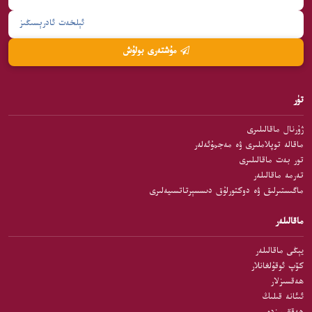
مۇشتەرى بولۇش
تۈر
ژۇرنال ماقالىلىرى
ماقالە توپلاملىرى ۋە مەجمۇئەلەر
تور بەت ماقالىلىرى
تەرمە ماقالىلەر
ماگىستىرلىق ۋە دوكتورلۇق دىسسېرتاتسىيەلىرى
ماقالىلەر
يېڭى ماقالىلەر
كۆپ ئوقۇلغانلار
ھەقسىزلار
ئىئانە قىلىڭ